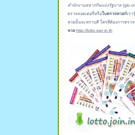
สำนักงานสลากกินแบ่งรัฐบาล
(glo.o
ตรวจลอตเตอรี่หรือ
ใบตรวจหวย
ที่เร
หวยนั้นจะทราบดี ใครที่ต้องการตรวจ
หวย
http://lotto.join.in.th