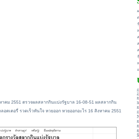
ผ
ต
ร
ห
ส
ส
ส
ร
ห
แ
ถ
2
ต
งหาคม 2551 ตรวจผลสลากกินแบ่งรัฐบาล 16-08-51 ผลสลากกิน
ข
ต
ลอตเตอรี่ รวดเร็วทันใจ หวยออก หวยออกอะไร 16 สิงหาคม 2551
ถ
ร
ต
ต
ต
น