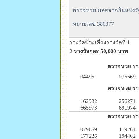
ตรวจหวย ผลสลากกินแบ่งรัฐบา
หมายเลข 380377
รางวัลข้างเคียงรางวัลที่ 1
2
รางวัลๆละ 50,000 บาท
ตรวจหวย รางว
044951
075669
ตรวจหวย รางว
162982
256271
665973
691974
ตรวจหวย รางว
079669
119261
177226
194462