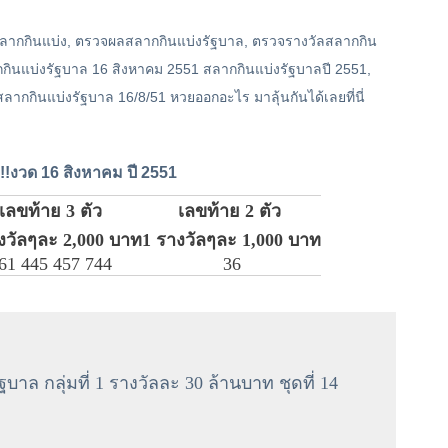
ากกินแบ่ง, ตรวจผลสลากกินแบ่งรัฐบาล, ตรวจรางวัลสลากกิน
กินแบ่งรัฐบาล 16 สิงหาคม 2551 สลากกินแบ่งรัฐบาลปี 2551,
กกินแบ่งรัฐบาล 16/8/51 หวยออกอะไร มาลุ้นกันได้เลยที่นี่
!งวด 16 สิงหาคม ปี 2551
เลขท้าย 3 ตัว
เลขท้าย 2 ตัว
งวัลๆละ 2,000 บาท
1 รางวัลๆละ 1,000 บาท
 445 457 744
36
ล กลุ่มที่ 1 รางวัลละ 30 ล้านบาท ชุดที่ 14