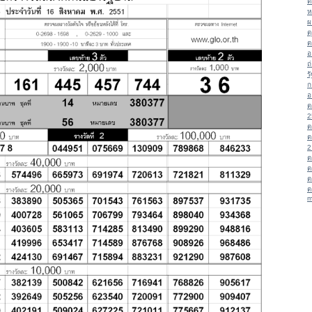
ต
ห
ผ
ต
ต
อ
ถ
ร
ก
อ
ต
2
ต
ต
2
ต
ต
ต
ต
m