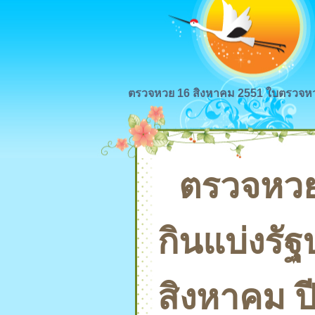
ตรวจหวย 16 สิงหาคม 2551 ใบตรวจหวย
ตรวจหวย
กินแบ่งรั
สิงหาคม ป