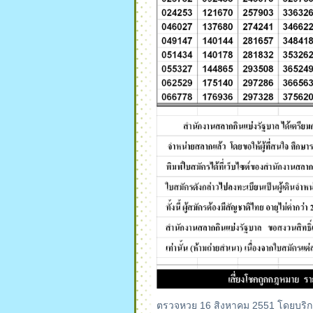
ตรวจหวย 16 สิงหาคม 2551 โดยบริ