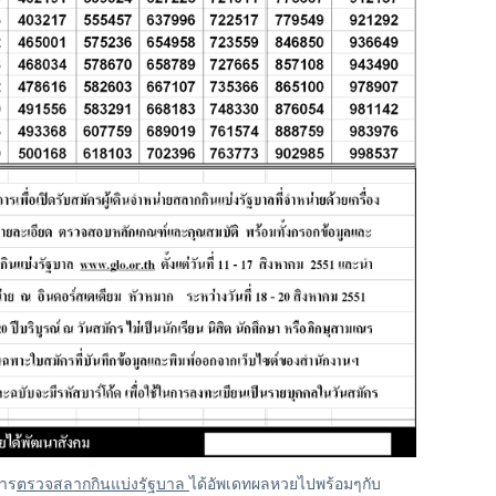
การ
ตรวจสลากกินแบ่งรัฐบาล
ได้อัพเดทผลหวยไปพร้อมๆกับ