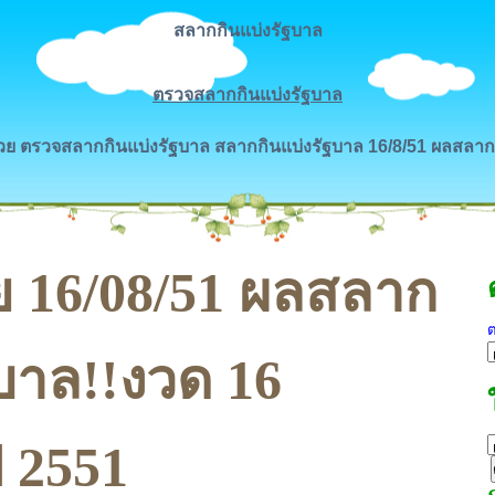
สลากกินแบ่งรัฐบาล
ตรวจสลากกินแบ่งรัฐบาล
 ตรวจสลากกินแบ่งรัฐบาล สลากกินแบ่งรัฐบาล 16/8/51 ผลสลากกิ
 16/08/51 ผลสลาก
ต
ฐบาล!!งวด 16
ี 2551