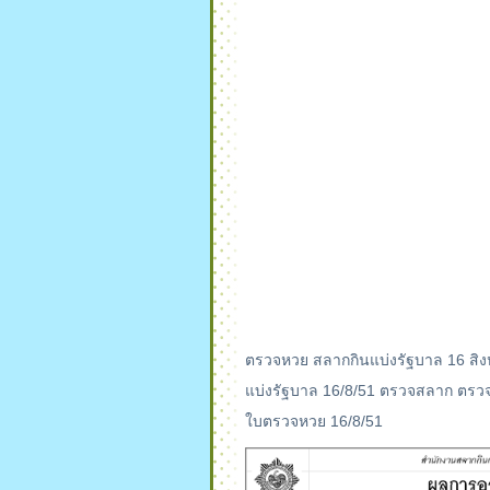
ตรวจหวย สลากกินแบ่งรัฐบาล 16 สิ
แบ่งรัฐบาล 16/8/51 ตรวจสลาก ตรวจ
ใบตรวจหวย 16/8/51