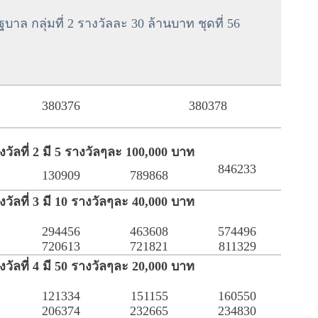
ล กลุ่มที่ 2 รางวัลละ 30 ล้านบาท ชุดที่ 56
380376
380378
ัลที่ 2 มี 5 รางวัลๆละ 100,000 บาท
846233
130909
789868
ัลที่ 3 มี 10 รางวัลๆละ 40,000 บาท
294456
463608
574496
720613
721821
811329
ัลที่ 4 มี 50 รางวัลๆละ 20,000 บาท
121334
151155
160550
206374
232665
234830