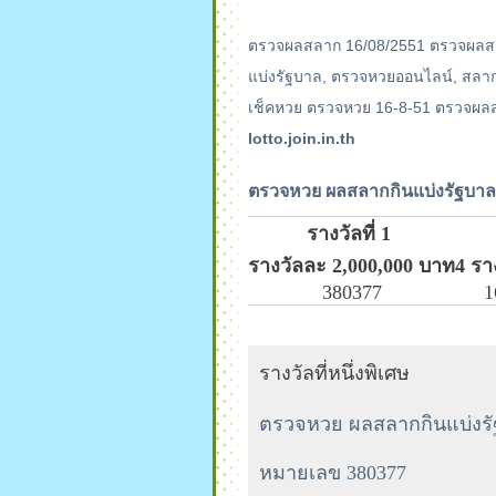
ตรวจผลสลาก 16/08/2551 ตรวจผลสล
แบ่งรัฐบาล, ตรวจหวยออนไลน์, สลาก
เช็คหวย ตรวจหวย 16-8-51 ตรวจผลสลา
lotto.join.in.th
ตรวจหวย ผลสลากกินแบ่งรัฐบาล!
รางวัลที่ 1
รางวัลละ 2,000,000 บาท
4 รา
380377
161
รางวัลที่หนึ่งพิเศษ
ตรวจหวย ผลสลากกินแบ่งรัฐบา
หมายเลข 380377