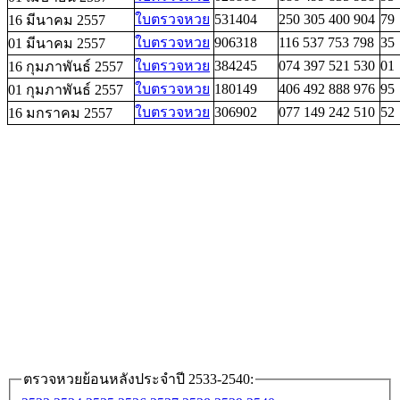
ใบตรวจหวย
531404
250 305 400 904
79
16 มีนาคม 2557
ใบตรวจหวย
906318
116 537 753 798
35
01 มีนาคม 2557
ใบตรวจหวย
384245
074 397 521 530
01
16 กุมภาพันธ์ 2557
ใบตรวจหวย
180149
406 492 888 976
95
01 กุมภาพันธ์ 2557
ใบตรวจหวย
306902
077 149 242 510
52
16 มกราคม 2557
ตรวจหวยย้อนหลังประจำปี 2533-2540: