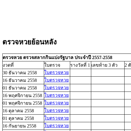
ตรวจหวยย้อนหลัง
ตรวจหวย ตรวจสลากกินแบ่งรัฐบาล ประจำปี 2557-2558
งวดที่
ใบตรวจ
รางวัลที่ 1
เลขท้าย 3 ตัว
2 ต
ใบตรวจหวย
30 ธันวาคม 2558
ใบตรวจหวย
16 ธันวาคม 2558
ใบตรวจหวย
01 ธันวาคม 2558
ใบตรวจหวย
16 พฤศจิกายน 2558
ใบตรวจหวย
01 พฤศจิกายน 2558
ใบตรวจหวย
16 ตุลาคม 2558
ใบตรวจหวย
01 ตุลาคม 2558
ใบตรวจหวย
16 กันยายน 2558