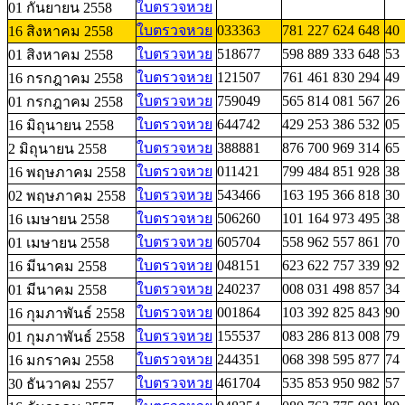
ใบตรวจหวย
01 กันยายน 2558
ใบตรวจหวย
033363
781 227 624 648
40
16 สิงหาคม 2558
ใบตรวจหวย
518677
598 889 333 648
53
01 สิงหาคม 2558
ใบตรวจหวย
121507
761 461 830 294
49
16 กรกฎาคม 2558
ใบตรวจหวย
759049
565 814 081 567
26
01 กรกฎาคม 2558
ใบตรวจหวย
644742
429 253 386 532
05
16 มิถุนายน 2558
ใบตรวจหวย
388881
876 700 969 314
65
2 มิถุนายน 2558
ใบตรวจหวย
011421
799 484 851 928
38
16 พฤษภาคม 2558
ใบตรวจหวย
543466
163 195 366 818
30
02 พฤษภาคม 2558
ใบตรวจหวย
506260
101 164 973 495
38
16 เมษายน 2558
ใบตรวจหวย
605704
558 962 557 861
70
01 เมษายน 2558
ใบตรวจหวย
048151
623 622 757 339
92
16 มีนาคม 2558
ใบตรวจหวย
240237
008 031 498 857
34
01 มีนาคม 2558
ใบตรวจหวย
001864
103 392 825 843
90
16 กุมภาพันธ์ 2558
ใบตรวจหวย
155537
083 286 813 008
79
01 กุมภาพันธ์ 2558
ใบตรวจหวย
244351
068 398 595 877
74
16 มกราคม 2558
ใบตรวจหวย
461704
535 853 950 982
57
30 ธันวาคม 2557