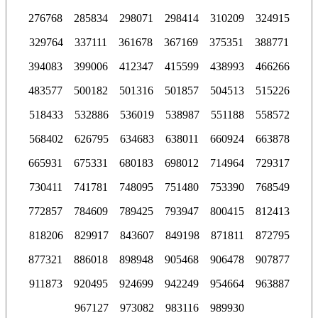
276768
285834
298071
298414
310209
324915
329764
337111
361678
367169
375351
388771
394083
399006
412347
415599
438993
466266
483577
500182
501316
501857
504513
515226
518433
532886
536019
538987
551188
558572
568402
626795
634683
638011
660924
663878
665931
675331
680183
698012
714964
729317
730411
741781
748095
751480
753390
768549
772857
784609
789425
793947
800415
812413
818206
829917
843607
849198
871811
872795
877321
886018
898948
905468
906478
907877
911873
920495
924699
942249
954664
963887
967127
973082
983116
989930