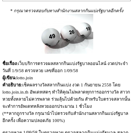
* กรุณาตรวจสอบกับทางสำนักงานสลากกินแบ่งรัฐบาลอีกครั้ง
ชื่อเรื่อง
:
เว็บบริการตรวจผลสลากกินแบ่งรัฐบาลออนไลน์ งวดประจำ
วันที่ 1/9/58 ตรวจหวย เลขที่ออก 1/09/58
ผู้เขียน
:
lotto.join
คำอธิบาย
:
เช็คผลรางวัลสลากกินแบ่ง งวด 1 กันยายน 2558 โดย
lotto.join.in.th อัพเดทสดๆ ทำให้คุณไม่พลาดทุกการออกรางวัล สาวก
หวยทั้งหลายไม่ควรพลาด ร่วมลุ้นไปด้วยกัน สำหรับใบตรวจสลากนั้น
จะทำการอัพเดทหลังหวยออกประมาณ 1 ชั่วโมง
(**หากถูกรางวัล กรุณานำไปตรวจกับสำนักงานสลากกินแบ่งรัฐบาล
อีกครั้ง เพื่อความปลอดภัย 100%)
ตรวจหวย 1/09/58 ใบตรวจหวย ตรวจสลากกินแบ่งรัฐบาล สลาก