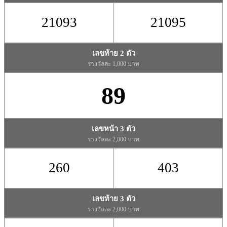
21093
21095
เลขท้าย 2 ตัว
รางวัลละ 1,000 บาท
89
เลขหน้า 3 ตัว
รางวัลละ 2,000 บาท
260
403
เลขท้าย 3 ตัว
รางวัลละ 2,000 บาท