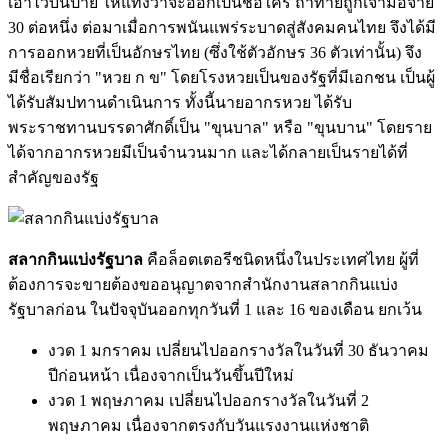
เอาไว้บนป้าย ให้แทงว่าจะออกเป็นชื่อใคร ถ้าทายถูกเจ้ามือจ่าย
30 ต่อหนึ่ง ต่อมาเมื่อการพนันแพร่ระบาดสู่สังคมคนไทย จึงได้มี
การออกหวยที่เป็นอักษรไทย (ซึ่งใช้ตัวอักษร 36 ตัวเท่านั้น) จึง
มีชื่อเรียกว่า "หวย ก ข" โดยโรงหวยเป็นของรัฐที่มีเอกชน เป็นผู้
ได้รับสัมปทานดำเนินการ ทั้งนี้นายอากรหวย ได้รับ
พระราชทานบรรดาศักดิ์เป็น "ขุนบาล" หรือ "ขุนบาน" โดยราย
ได้จากอากรหวยมีเป็นจำนวนมาก และได้กลายเป็นรายได้ที่
สำคัญของรัฐ
สลากกินแบ่งรัฐบาล
คือล็อตเตอรีชนิดหนึ่งในประเทศไทย ผู้ที่
ต้องการจะขายต้องขออนุญาตจากสำนักงานสลากกินแบ่ง
รัฐบาลก่อน ในปัจจุบันออกทุกวันที่ 1 และ 16 ของเดือน ยกเว้น
งวด 1 มกราคม เปลี่ยนไปออกรางวัลในวันที่ 30 ธันวาคม
ปีก่อนหน้า เนื่องจากเป็นวันขึ้นปีใหม่
งวด 1 พฤษภาคม เปลี่ยนไปออกรางวัลในวันที่ 2
พฤษภาคม เนื่องจากตรงกับวันแรงงานแห่งชาติ