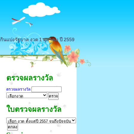
นแบ่งรัฐบาล งวด 1 ตุลาคม ปี 2559
ตรวจผลรางวัล
ตรวจผลรางวัล
ใบตรวจผลรางวัล