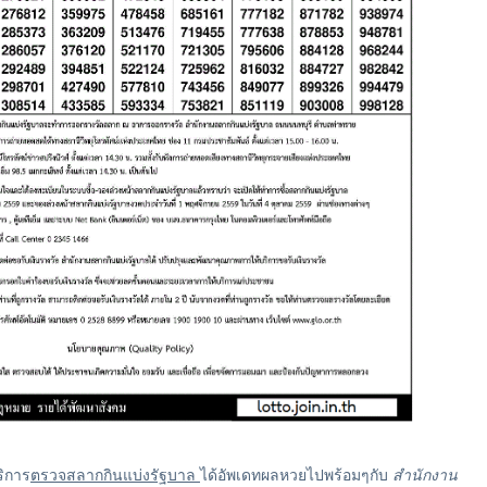
ิการ
ตรวจสลากกินแบ่งรัฐบาล
ได้อัพเดทผลหวยไปพร้อมๆกับ
สำนักงาน