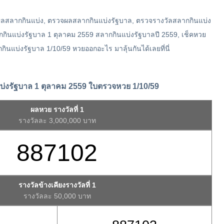
สลากกินแบ่ง, ตรวจผลสลากกินแบ่งรัฐบาล, ตรวจรางวัลสลากกินแบ่ง
กินแบ่งรัฐบาล 1 ตุลาคม 2559 สลากกินแบ่งรัฐบาลปี 2559, เช็คหวย
แบ่งรัฐบาล 1/10/59 หวยออกอะไร มาลุ้นกันได้เลยที่นี่
งรัฐบาล 1 ตุลาคม 2559 ใบตรวจหวย 1/10/59
ผลหวย รางวัลที่ 1
รางวัลละ 3,000,000 บาท
887102
รางวัลข้างเคียงรางวัลที่ 1
รางวัลละ 50,000 บาท