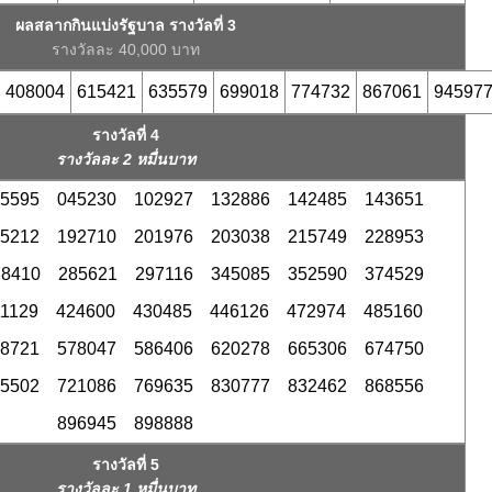
ผลสลากกินแบ่งรัฐบาล รางวัลที่ 3
รางวัลละ 40,000 บาท
408004
615421
635579
699018
774732
867061
94597
รางวัลที่ 4
รางวัลละ 2 หมื่นบาท
5595
045230
102927
132886
142485
143651
5212
192710
201976
203038
215749
228953
78410
285621
297116
345085
352590
374529
11129
424600
430485
446126
472974
485160
8721
578047
586406
620278
665306
674750
5502
721086
769635
830777
832462
868556
896945
898888
รางวัลที่ 5
รางวัลละ 1 หมื่นบาท