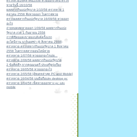
ตรวจหวย16ตุลาคม2558 หวยออกงวดนี้ ตรวจ
หวยวันนี้ 16/10/58
ผลสลากกินแบ่งรัฐบาล 1/10/58 ตรวจหวย 1
ตุลาคม 2558 ฟังหวยออก ใบตรวจหวย
ตรวจผลสลากกินแบ่งรัฐบาล 16/09/58 หวยออก
อะไร
ถ่ายทอดสดหวยออก 1/09/58 ผลสลากกินแบ่ง
รัฐบาล งวด 1 กันยายน 2558
การพิชิตยอดเขามองบลังค์ครั้งแรก
อะโดนีราน บาร์บอสซ่า (6 สิงหาคม 2558)
ตรวจหวย ตรวจสลากกินแบ่งรัฐบาล 1 สิงหาคม
2558 ใบตรวจสลากออนไลน์หวย
ตรวจหวย 1/07/58 หวยออกอะไรเอ่ย...
ตรวจหวย 2/06/58 ผลสลากกินแบ่งรัฐบาล
2 ข้อคิดดีๆ จากคุณมนตรี ประเสริฐรุ่งเรือง
ตรวจหวย 16/05/58 หวยออกอะไร
ตรวจหวย 2/05/58 [อัพเดทล่าสุด PC and Mobile]
ตรวจหวย 16/04/58 บนมือถือและ desktop pc
ตรวจหวย 1/04/58 เช็คหวยออกทาง pc และ
mobile