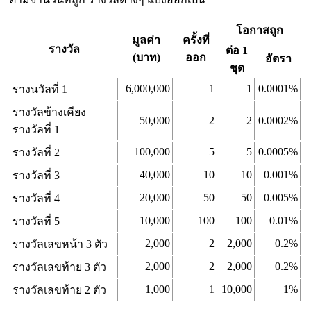
โอกาสถูก
มูลค่า
ครั้งที่
รางวัล
ต่อ 1
(บาท)
ออก
อัตรา
ชุด
6,000,000
1
1
0.0001%
รางนวัลที่ 1
รางวัลข้างเคียง
50,000
2
2
0.0002%
รางวัลที่ 1
100,000
5
5
0.0005%
รางวัลที่ 2
40,000
10
10
0.001%
รางวัลที่ 3
20,000
50
50
0.005%
รางวัลที่ 4
10,000
100
100
0.01%
รางวัลที่ 5
2,000
2
2,000
0.2%
รางวัลเลขหน้า 3 ตัว
2,000
2
2,000
0.2%
รางวัลเลขท้าย 3 ตัว
1,000
1
10,000
1%
รางวัลเลขท้าย 2 ตัว