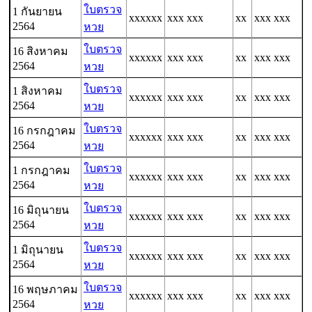
ใบตรวจ
1 กันยายน
xxxxxx
xxx xxx
xx
xxx xxx
2564
หวย
ใบตรวจ
16 สิงหาคม
xxxxxx
xxx xxx
xx
xxx xxx
2564
หวย
ใบตรวจ
1 สิงหาคม
xxxxxx
xxx xxx
xx
xxx xxx
2564
หวย
ใบตรวจ
16 กรกฎาคม
xxxxxx
xxx xxx
xx
xxx xxx
2564
หวย
ใบตรวจ
1 กรกฎาคม
xxxxxx
xxx xxx
xx
xxx xxx
2564
หวย
ใบตรวจ
16 มิถุนายน
xxxxxx
xxx xxx
xx
xxx xxx
2564
หวย
ใบตรวจ
1 มิถุนายน
xxxxxx
xxx xxx
xx
xxx xxx
2564
หวย
ใบตรวจ
16 พฤษภาคม
xxxxxx
xxx xxx
xx
xxx xxx
2564
หวย