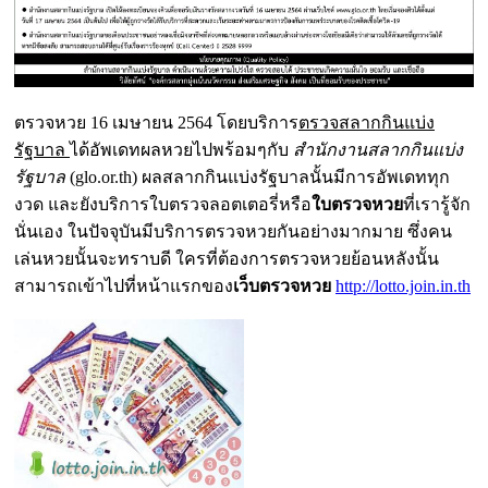
ตรวจหวย 16 เมษายน 2564 โดยบริการ
ตรวจสลากกินแบ่ง
รัฐบาล
ได้อัพเดทผลหวยไปพร้อมๆกับ
สำนักงานสลากกินแบ่ง
รัฐบาล
(glo.or.th) ผลสลากกินแบ่งรัฐบาลนั้นมีการอัพเดททุก
งวด และยังบริการใบตรวจลอตเตอรี่หรือ
ใบตรวจหวย
ที่เรารู้จัก
นั่นเอง ในปัจจุบันมีบริการตรวจหวยกันอย่างมากมาย ซึ่งคน
เล่นหวยนั้นจะทราบดี ใครที่ต้องการตรวจหวยย้อนหลังนั้น
สามารถเข้าไปที่หน้าแรกของ
เว็บตรวจหวย
http://lotto.join.in.th