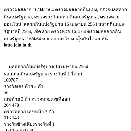
ตรวจผลสลาก 16/04/2564 ตรวจผลสลากกินแบ่ง, ตรวจผลสลาก
กินแบ่งรัฐบาล, ตรวจรางวัลสลากกินแบ่งรัฐบาล, ตรวจหวย
ออนไลน์, สลากกินแบ่งรัฐบาล 16 เมษายน 2564 สลากกินแบ่ง
รัฐบาลปี 2564, เช็คหวย ตรวจหวย 16-4-64 ตรวจผลสลากกิน
แบ่งรัฐบาล 16/4/64 หวยออกอะไร มาลุ้นกันได้เลยที่นี่
lotto.join.in.th
==ผลสลากกินแบ่งรัฐบาล 16 เมษายน 2564==
ผลสลากกินแบ่งรัฐบาล รางวัลที่ 1 ได้แก่
100787
รางวัลเลขท้าย 2 ตัว
56
เลขท้าย 3 ตัว ตรวจหวยเลขที่ออก
264 478
ตรวจสลาก เลขหน้า 3 ตัว
013 143
รางวัลข้างเคียงรางวัลที่ 1
100786 100788