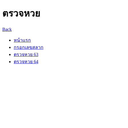
ตรวจหวย
Back
หน้าแรก
กรอกเลขสลาก
ตรวจหวย 63
ตรวจหวย 64