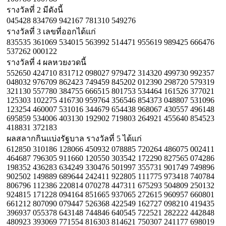
รางวัลที่ 2 มีดังนี้
045428 834769 942167 781310 549276
รางวัลที่ 3 เลขที่ออกได้แก่
835535 361069 534015 563992 514471 955619 989425 666476
537262 000122
รางวัลที่ 4 ผลหวยงวดนี้
552650 424710 831712 098027 979472 314320 499730 992357
048032 976709 862423 749459 845202 012390 298720 579319
321130 557780 384755 666515 801753 534464 161526 377021
125303 102275 416730 959764 356546 854373 048807 531096
123254 460007 531016 344679 654438 968067 430557 496148
695859 534006 403130 192902 719803 264921 455640 854523
418831 372183
ผลสลากกินแบ่งรัฐบาล รางวัลที่ 5 ได้แก่
612850 310186 128066 450932 078885 720264 486075 002411
464687 796305 911660 120550 303542 172290 827565 074286
198352 436283 634249 330476 501997 355731 901749 749896
902502 149889 689644 242411 922805 111775 973418 740784
806796 112386 220814 070278 447311 675293 504809 250132
924815 171228 094164 851665 937065 272615 960957 660801
661212 807090 079447 526368 422549 162727 098210 419435
396937 055378 643148 744846 640545 722521 282222 442848
480923 393069 771554 816303 814621 750307 241177 698019