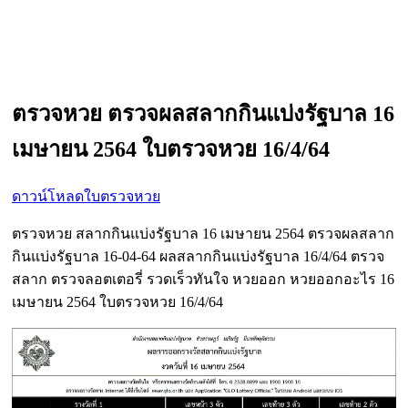
ตรวจหวย ตรวจผลสลากกินแบ่งรัฐบาล 16
เมษายน 2564 ใบตรวจหวย 16/4/64
ดาวน์โหลดใบตรวจหวย
ตรวจหวย สลากกินแบ่งรัฐบาล 16 เมษายน 2564 ตรวจผลสลาก
กินแบ่งรัฐบาล 16-04-64 ผลสลากกินแบ่งรัฐบาล 16/4/64 ตรวจ
สลาก ตรวจลอตเตอรี่ รวดเร็วทันใจ หวยออก หวยออกอะไร 16
เมษายน 2564 ใบตรวจหวย 16/4/64