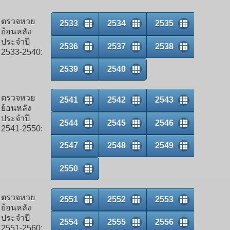
ตรวจหวย
2533
2534
2535
ย้อนหลัง
ประจำปี
2536
2537
2538
2533-2540:
2539
2540
ตรวจหวย
2541
2542
2543
ย้อนหลัง
ประจำปี
2544
2545
2546
2541-2550:
2547
2548
2549
2550
ตรวจหวย
2551
2552
2553
ย้อนหลัง
ประจำปี
2554
2555
2556
2551-2560: