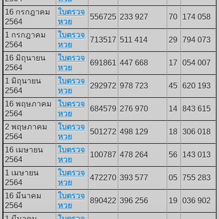
16 กรกฎาคม
ใบตรวจ
556725
233 927
70
174 058
2564
หวย
1 กรกฎาคม
ใบตรวจ
713517
511 414
29
794 073
2564
หวย
16 มิถุนายน
ใบตรวจ
691861
447 668
17
054 007
2564
หวย
1 มิถุนายน
ใบตรวจ
292972
978 723
45
620 193
2564
หวย
16 พฤษภาคม
ใบตรวจ
684579
276 970
14
843 615
2564
หวย
2 พฤษภาคม
ใบตรวจ
501272
498 129
18
306 018
2564
หวย
16 เมษายน
ใบตรวจ
100787
478 264
56
143 013
2564
หวย
1 เมษายน
ใบตรวจ
472270
393 577
05
755 283
2564
หวย
16 มีนาคม
ใบตรวจ
890422
396 256
19
036 902
2564
หวย
1 มีนาคม
ใบตรวจ