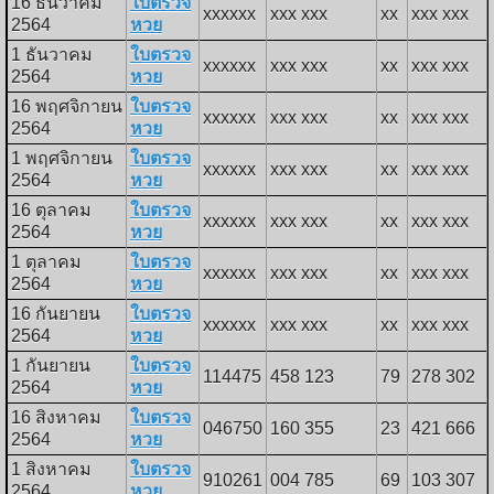
16 ธันวาคม
ใบตรวจ
xxxxxx
xxx xxx
xx
xxx xxx
2564
หวย
1 ธันวาคม
ใบตรวจ
xxxxxx
xxx xxx
xx
xxx xxx
2564
หวย
16 พฤศจิกายน
ใบตรวจ
xxxxxx
xxx xxx
xx
xxx xxx
2564
หวย
1 พฤศจิกายน
ใบตรวจ
xxxxxx
xxx xxx
xx
xxx xxx
2564
หวย
16 ตุลาคม
ใบตรวจ
xxxxxx
xxx xxx
xx
xxx xxx
2564
หวย
1 ตุลาคม
ใบตรวจ
xxxxxx
xxx xxx
xx
xxx xxx
2564
หวย
16 กันยายน
ใบตรวจ
xxxxxx
xxx xxx
xx
xxx xxx
2564
หวย
1 กันยายน
ใบตรวจ
114475
458 123
79
278 302
2564
หวย
16 สิงหาคม
ใบตรวจ
046750
160 355
23
421 666
2564
หวย
1 สิงหาคม
ใบตรวจ
910261
004 785
69
103 307
2564
หวย