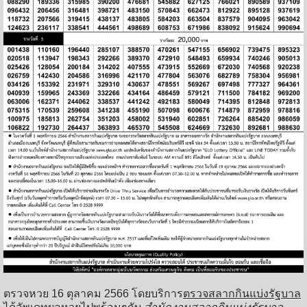
ตรวจหวย 16 ตุลาคม 2566 โดยบริการ
ตรวจสลากกินแบ่งรัฐบาล