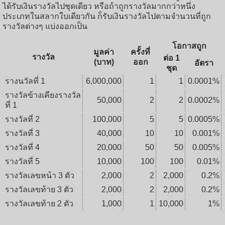
ได้รับเงินรางวัลไปชุดเดียว หรือถ้าถูกรางวัลมากกว่าหนึ่ง
ประเภทในสลากใบเดียวกัน ก็รับเงินรางวัลไปตามจำนวนที่ถูก
รางวัลต่างๆ แบ่งออกเป็น
โอกาสถูก
มูลค่า
ครั้งที่
รางวัล
ต่อ 1
(บาท)
ออก
อัตรา
ชุด
รางนวัลที่ 1
6,000,000
1
1
0.0001%
รางวัลข้างเคียงรางวัล
50,000
2
2
0.0002%
ที่ 1
รางวัลที่ 2
100,000
5
5
0.0005%
รางวัลที่ 3
40,000
10
10
0.001%
รางวัลที่ 4
20,000
50
50
0.005%
รางวัลที่ 5
10,000
100
100
0.01%
รางวัลเลขหน้า 3 ตัว
2,000
2
2,000
0.2%
รางวัลเลขท้าย 3 ตัว
2,000
2
2,000
0.2%
รางวัลเลขท้าย 2 ตัว
1,000
1
10,000
1%