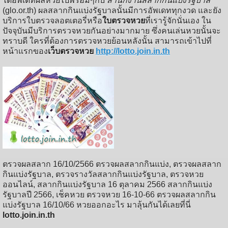
ได้อัพเดทผลหวยไปพร้อมๆกับ
สำนักงานสลากกินแบ่งรัฐบาล
(glo.or.th) ผลสลากกินแบ่งรัฐบาลนั้นมีการอัพเดททุกงวด และยัง
บริการใบตรวจลอตเตอรี่หรือ
ใบตรวจหวย
ที่เรารู้จักนั่นเอง ใน
ปัจจุบันมีบริการตรวจหวยกันอย่างมากมาย ซึ่งคนเล่นหวยนั้นจะ
ทราบดี ใครที่ต้องการตรวจหวยย้อนหลังนั้น สามารถเข้าไปที่
หน้าแรกของ
เว็บตรวจหวย
http://lotto.join.in.th
ตรวจผลสลาก 16/10/2566 ตรวจผลสลากกินแบ่ง, ตรวจผลสลาก
กินแบ่งรัฐบาล, ตรวจรางวัลสลากกินแบ่งรัฐบาล, ตรวจหวย
ออนไลน์, สลากกินแบ่งรัฐบาล 16 ตุลาคม 2566 สลากกินแบ่ง
รัฐบาลปี 2566, เช็คหวย ตรวจหวย 16-10-66 ตรวจผลสลากกิน
แบ่งรัฐบาล 16/10/66 หวยออกอะไร มาลุ้นกันได้เลยที่นี่
lotto.join.in.th