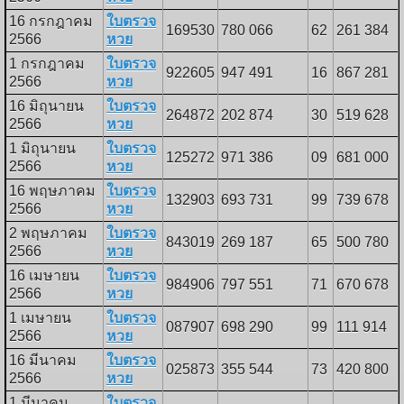
16 กรกฎาคม
ใบตรวจ
169530
780 066
62
261 384
2566
หวย
1 กรกฎาคม
ใบตรวจ
922605
947 491
16
867 281
2566
หวย
16 มิถุนายน
ใบตรวจ
264872
202 874
30
519 628
2566
หวย
1 มิถุนายน
ใบตรวจ
125272
971 386
09
681 000
2566
หวย
16 พฤษภาคม
ใบตรวจ
132903
693 731
99
739 678
2566
หวย
2 พฤษภาคม
ใบตรวจ
843019
269 187
65
500 780
2566
หวย
16 เมษายน
ใบตรวจ
984906
797 551
71
670 678
2566
หวย
1 เมษายน
ใบตรวจ
087907
698 290
99
111 914
2566
หวย
16 มีนาคม
ใบตรวจ
025873
355 544
73
420 800
2566
หวย
1 มีนาคม
ใบตรวจ