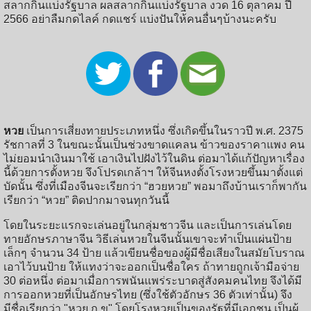
สลากกินแบ่งรัฐบาล ผลสลากกินแบ่งรัฐบาล งวด 16 ตุลาคม ปี
2566 อย่าลืมกดไลค์ กดแชร์ แบ่งปันให้คนอื่นๆบ้างนะครับ
หวย
เป็นการเสี่ยงทายประเภทหนึ่ง ซึ่งเกิดขึ้นในราวปี พ.ศ. 2375
รัชกาลที่ 3 ในขณะนั้นเป็นช่วงขาดแคลน ข้าวของราคาแพง คน
ไม่ยอมนำเงินมาใช้ เอาเงินไปฝังไว้ในดิน ต่อมาได้แก้ปัญหาเรื่อง
นี้ด้วยการตั้งหวย จึงโปรดเกล้าฯ ให้จีนหงตั้งโรงหวยขึ้นมาตั้งแต่
บัดนั้น ซึ่งที่เมืองจีนจะเรียกว่า “ฮวยหวย” พอมาถึงบ้านเราก็พากัน
เรียกว่า “หวย” ติดปากมาจนทุกวันนี้
โดยในระยะแรกจะเล่นอยู่ในกลุ่มชาวจีน และเป็นการเล่นโดย
ทายอักษรภาษาจีน วิธีเล่นหวยในจีนนั้นเขาจะทำเป็นแผ่นป้าย
เล็กๆ จำนวน 34 ป้าย แล้วเขียนชื่อของผู้มีชื่อเสียงในสมัยโบราณ
เอาไว้บนป้าย ให้แทงว่าจะออกเป็นชื่อใคร ถ้าทายถูกเจ้ามือจ่าย
30 ต่อหนึ่ง ต่อมาเมื่อการพนันแพร่ระบาดสู่สังคมคนไทย จึงได้มี
การออกหวยที่เป็นอักษรไทย (ซึ่งใช้ตัวอักษร 36 ตัวเท่านั้น) จึง
มีชื่อเรียกว่า "หวย ก ข" โดยโรงหวยเป็นของรัฐที่มีเอกชน เป็นผู้