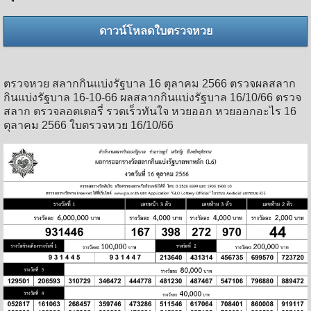
ดาวน์โหลดใบตรวจหวย
ตรวจหวย สลากกินแบ่งรัฐบาล 16 ตุลาคม 2566 ตรวจผลสลาก
กินแบ่งรัฐบาล 16-10-66 ผลสลากกินแบ่งรัฐบาล 16/10/66 ตรวจ
สลาก ตรวจลอตเตอรี่ รวดเร็วทันใจ หวยออก หวยออกอะไร 16
ตุลาคม 2566 ใบตรวจหวย 16/10/66