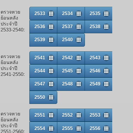
ตรวจหวย
2533
2534
2535
ย้อนหลัง
ประจำปี
2536
2537
2538
2533-2540:
2539
2540
ตรวจหวย
2541
2542
2543
ย้อนหลัง
ประจำปี
2544
2545
2546
2541-2550:
2547
2548
2549
2550
ตรวจหวย
2551
2552
2553
ย้อนหลัง
ประจำปี
2554
2555
2556
2551-2560: