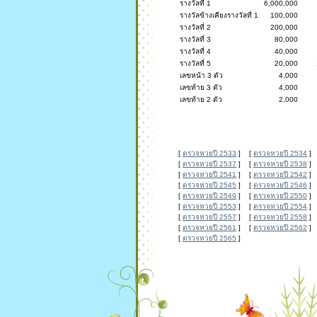
รางวัลที่ 1
6,000,000
รางวัลข้างเคียงรางวัลที่ 1
100,000
รางวัลที่ 2
200,000
รางวัลที่ 3
80,000
รางวัลที่ 4
40,000
รางวัลที่ 5
20,000
เลขหน้า 3 ตัว
4,000
เลขท้าย 3 ตัว
4,000
เลขท้าย 2 ตัว
2,000
[
ตรวจหวยปี 2533
] [
ตรวจหวยปี 2534
]
[
ตรวจหวยปี 2537
] [
ตรวจหวยปี 2538
]
[
ตรวจหวยปี 2541
] [
ตรวจหวยปี 2542
]
[
ตรวจหวยปี 2545
] [
ตรวจหวยปี 2546
]
[
ตรวจหวยปี 2549
] [
ตรวจหวยปี 2550
]
[
ตรวจหวยปี 2553
] [
ตรวจหวยปี 2554
]
[
ตรวจหวยปี 2557
] [
ตรวจหวยปี 2558
]
[
ตรวจหวยปี 2561
] [
ตรวจหวยปี 2562
]
[
ตรวจหวยปี 2565
]