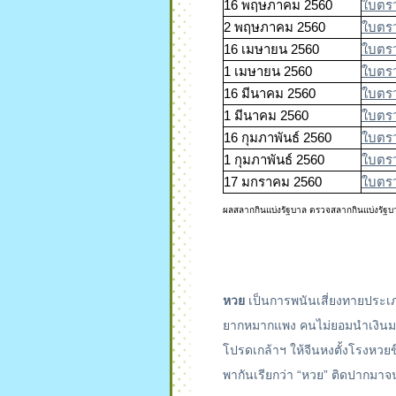
16 พฤษภาคม 2560
ใบตร
2 พฤษภาคม 2560
ใบตร
16 เมษายน 2560
ใบตร
1 เมษายน 2560
ใบตร
16 มีนาคม 2560
ใบตร
1 มีนาคม 2560
ใบตร
16 กุมภาพันธ์ 2560
ใบตร
1 กุมภาพันธ์ 2560
ใบตร
17 มกราคม 2560
ใบตร
ผลสลากกินแบ่งรัฐบาล ตรวจสลากกินแบ่งรัฐบาล
หวย
เป็นการพนันเสี่ยงทายประเภท
ยากหมากแพง คนไม่ยอมนำเงินมาใช้
โปรดเกล้าฯ ให้จีนหงตั้งโรงหวยขึ้
พากันเรียกว่า “หวย” ติดปากมาจนท