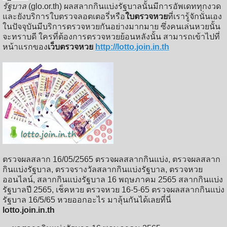
รัฐบาล
(glo.or.th) ผลสลากกินแบ่งรัฐบาลนั้นมีการอัพเดททุกงวด
และยังบริการใบตรวจลอตเตอรี่หรือ
ใบตรวจหวย
ที่เรารู้จักนั่นเอง
ในปัจจุบันมีบริการตรวจหวยกันอย่างมากมาย ซึ่งคนเล่นหวยนั้น
จะทราบดี ใครที่ต้องการตรวจหวยย้อนหลังนั้น สามารถเข้าไปที่
หน้าแรกของ
เว็บตรวจหวย
http://lotto.join.in.th
ตรวจผลสลาก 16/05/2565 ตรวจผลสลากกินแบ่ง, ตรวจผลสลาก
กินแบ่งรัฐบาล, ตรวจรางวัลสลากกินแบ่งรัฐบาล, ตรวจหวย
ออนไลน์, สลากกินแบ่งรัฐบาล 16 พฤษภาคม 2565 สลากกินแบ่ง
รัฐบาลปี 2565, เช็คหวย ตรวจหวย 16-5-65 ตรวจผลสลากกินแบ่ง
รัฐบาล 16/5/65 หวยออกอะไร มาลุ้นกันได้เลยที่นี่
lotto.join.in.th