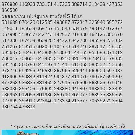
976980 116933 730171 417235 389714 313439 427353
866530
ผลสลากกินแบ่งรัฐบาล รางวัลที่ 5 ได้แก่
531689 070420 012585 493687 872347 325940 595272
149011 195639 069757 151843 534579 798147 072877
057998 558657 042743 142937 218830 162126 380570
617336 187409 860928 544223 842286 195599 233382
751267 858515 602010 104773 514246 287817 158135
695687 370483 843889 918884 144165 951098 371012
786047 709601 047485 310250 926126 878466 179335
595768 360793 045197 171411 610063 088532 153650
273746 694256 246589 867965 526444 669609 597937
418906 559342 811424 994877 811070 780787 691207
377263 936835 881462 377515 576500 863926 979946
583330 355406 176692 243380 449807 188310 183392
186963 012056 801986 859710 369077 068935 886565
027895 355910 223846 173374 213677 706352 223504
980754 476813
* กรุณาตรวจสอบกับทางสำนักงานสลากกินแบ่งรัฐบาลอีกครั้ง