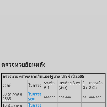
ตรวจหวยย้อนหลัง
ตรวจหวย ตรวจสลากกินแบ่งรัฐบาล ประจำปี 2565
รางวัล
เลขท้าย 3 ตัว
2
เลขหน้า
งวดที่
ใบตรวจ
ที่ 1
(ล่าง)
ตัว
3 ตัว
30 ธันวาคม
ใบตรวจ
xxxxxx
xxx xxx
xx
xxx xxx
2565
หวย
16 ธันวาคม
ใบตรวจ