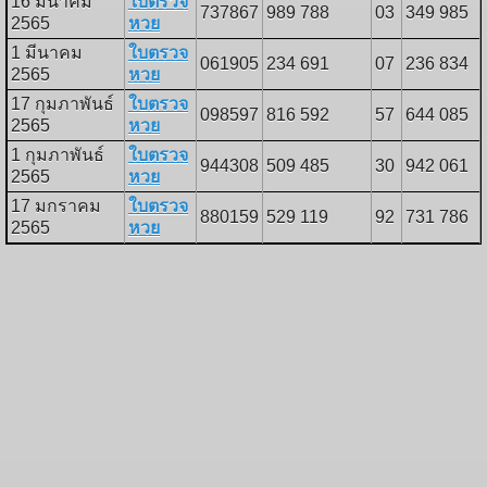
16 มีนาคม
ใบตรวจ
737867
989 788
03
349 985
2565
หวย
1 มีนาคม
ใบตรวจ
061905
234 691
07
236 834
2565
หวย
17 กุมภาพันธ์
ใบตรวจ
098597
816 592
57
644 085
2565
หวย
1 กุมภาพันธ์
ใบตรวจ
944308
509 485
30
942 061
2565
หวย
17 มกราคม
ใบตรวจ
880159
529 119
92
731 786
2565
หวย