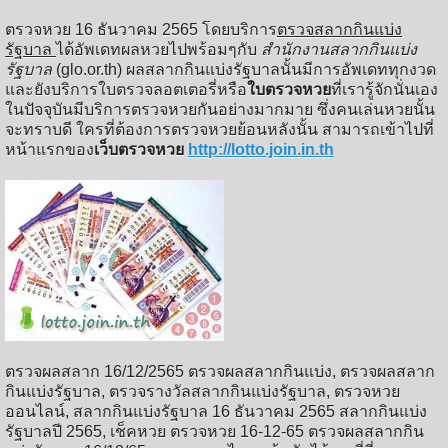
ตรวจหวย 16 ธันวาคม 2565 โดยบริการ
ตรวจสลากกินแบ่ง
รัฐบาล
ได้อัพเดทผลหวยไปพร้อมๆกับ
สำนักงานสลากกินแบ่ง
รัฐบาล
(glo.or.th) ผลสลากกินแบ่งรัฐบาลนั้นมีการอัพเดททุกงวด
และยังบริการใบตรวจลอตเตอรี่หรือ
ใบตรวจหวย
ที่เรารู้จักนั่นเอง
ในปัจจุบันมีบริการตรวจหวยกันอย่างมากมาย ซึ่งคนเล่นหวยนั้น
จะทราบดี ใครที่ต้องการตรวจหวยย้อนหลังนั้น สามารถเข้าไปที่
หน้าแรกของ
เว็บตรวจหวย
http://lotto.join.in.th
ตรวจผลสลาก 16/12/2565 ตรวจผลสลากกินแบ่ง, ตรวจผลสลาก
กินแบ่งรัฐบาล, ตรวจรางวัลสลากกินแบ่งรัฐบาล, ตรวจหวย
ออนไลน์, สลากกินแบ่งรัฐบาล 16 ธันวาคม 2565 สลากกินแบ่ง
รัฐบาลปี 2565, เช็คหวย ตรวจหวย 16-12-65 ตรวจผลสลากกิน