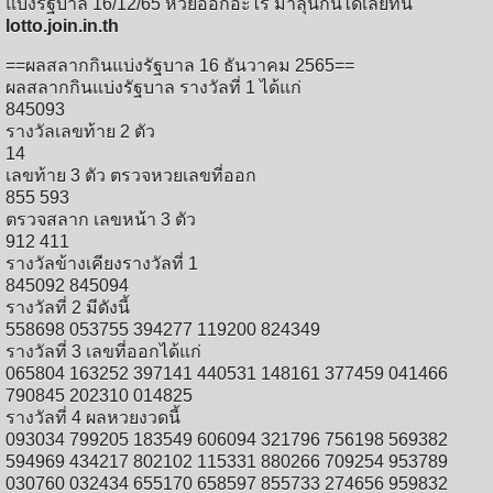
แบ่งรัฐบาล 16/12/65 หวยออกอะไร มาลุ้นกันได้เลยที่นี่
lotto.join.in.th
==ผลสลากกินแบ่งรัฐบาล 16 ธันวาคม 2565==
ผลสลากกินแบ่งรัฐบาล รางวัลที่ 1 ได้แก่
845093
รางวัลเลขท้าย 2 ตัว
14
เลขท้าย 3 ตัว ตรวจหวยเลขที่ออก
855 593
ตรวจสลาก เลขหน้า 3 ตัว
912 411
รางวัลข้างเคียงรางวัลที่ 1
845092 845094
รางวัลที่ 2 มีดังนี้
558698 053755 394277 119200 824349
รางวัลที่ 3 เลขที่ออกได้แก่
065804 163252 397141 440531 148161 377459 041466
790845 202310 014825
รางวัลที่ 4 ผลหวยงวดนี้
093034 799205 183549 606094 321796 756198 569382
594969 434217 802102 115331 880266 709254 953789
030760 032434 655170 658597 855733 274656 959832