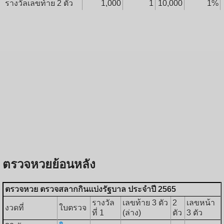
รางวัลเลขท้าย 2 ตัว
1,000
1
10,000
1%
ตรวจหวยย้อนหลัง
ตรวจหวย ตรวจสลากกินแบ่งรัฐบาล ประจำปี 2565
รางวัล
เลขท้าย 3 ตัว
2
เลขหน้า
งวดที่
ใบตรวจ
ที่ 1
(ล่าง)
ตัว
3 ตัว