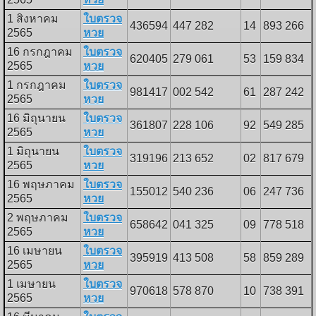
1 สิงหาคม
ใบตรวจ
436594
447 282
14
893 266
2565
หวย
16 กรกฎาคม
ใบตรวจ
620405
279 061
53
159 834
2565
หวย
1 กรกฎาคม
ใบตรวจ
981417
002 542
61
287 242
2565
หวย
16 มิถุนายน
ใบตรวจ
361807
228 106
92
549 285
2565
หวย
1 มิถุนายน
ใบตรวจ
319196
213 652
02
817 679
2565
หวย
16 พฤษภาคม
ใบตรวจ
155012
540 236
06
247 736
2565
หวย
2 พฤษภาคม
ใบตรวจ
658642
041 325
09
778 518
2565
หวย
16 เมษายน
ใบตรวจ
395919
413 508
58
859 289
2565
หวย
1 เมษายน
ใบตรวจ
970618
578 870
10
738 391
2565
หวย