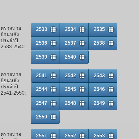
ตรวจหวย
2533
2534
2535
ย้อนหลัง
ประจำปี
2536
2537
2538
2533-2540:
2539
2540
ตรวจหวย
2541
2542
2543
ย้อนหลัง
ประจำปี
2544
2545
2546
2541-2550:
2547
2548
2549
2550
ตรวจหวย
2551
2552
2553