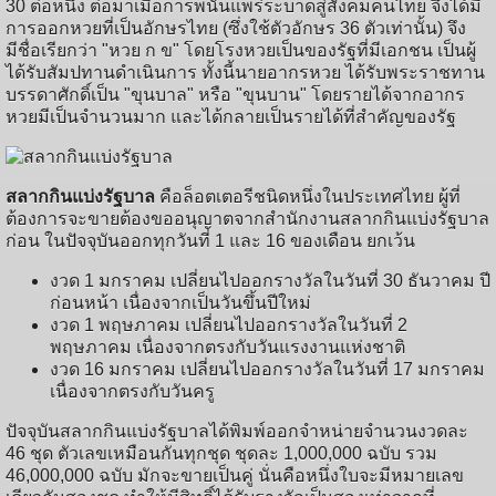
30 ต่อหนึ่ง ต่อมาเมื่อการพนันแพร่ระบาดสู่สังคมคนไทย จึงได้มี
การออกหวยที่เป็นอักษรไทย (ซึ่งใช้ตัวอักษร 36 ตัวเท่านั้น) จึง
มีชื่อเรียกว่า "หวย ก ข" โดยโรงหวยเป็นของรัฐที่มีเอกชน เป็นผู้
ได้รับสัมปทานดำเนินการ ทั้งนี้นายอากรหวย ได้รับพระราชทาน
บรรดาศักดิ์เป็น "ขุนบาล" หรือ "ขุนบาน" โดยรายได้จากอากร
หวยมีเป็นจำนวนมาก และได้กลายเป็นรายได้ที่สำคัญของรัฐ
สลากกินแบ่งรัฐบาล
คือล็อตเตอรีชนิดหนึ่งในประเทศไทย ผู้ที่
ต้องการจะขายต้องขออนุญาตจากสำนักงานสลากกินแบ่งรัฐบาล
ก่อน ในปัจจุบันออกทุกวันที่ 1 และ 16 ของเดือน ยกเว้น
งวด 1 มกราคม เปลี่ยนไปออกรางวัลในวันที่ 30 ธันวาคม ปี
ก่อนหน้า เนื่องจากเป็นวันขึ้นปีใหม่
งวด 1 พฤษภาคม เปลี่ยนไปออกรางวัลในวันที่ 2
พฤษภาคม เนื่องจากตรงกับวันแรงงานแห่งชาติ
งวด 16 มกราคม เปลี่ยนไปออกรางวัลในวันที่ 17 มกราคม
เนื่องจากตรงกับวันครู
ปัจจุบันสลากกินแบ่งรัฐบาลได้พิมพ์ออกจำหน่ายจำนวนงวดละ
46 ชุด ตัวเลขเหมือนกันทุกชุด ชุดละ 1,000,000 ฉบับ รวม
46,000,000 ฉบับ มักจะขายเป็นคู่ นั่นคือหนึ่งใบจะมีหมายเลข