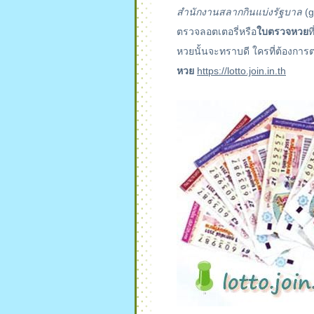
สำนักงานสลากกินแบ่งรัฐบาล
(g
ตรวจลอตเตอรี่หรือ
ใบตรวจหวย
ท
หวยนั้นจะทราบดี ใครที่ต้องการ
หวย
https://lotto.join.in.th