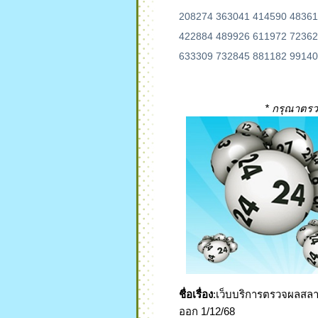
208274 363041 414590 48361
422884 489926 611972 72362
633309 732845 881182 9914
* กรุณาตรว
ชื่อเรื่อง
:
เว็บบริการตรวจผลสลาก
ออก 1/12/68