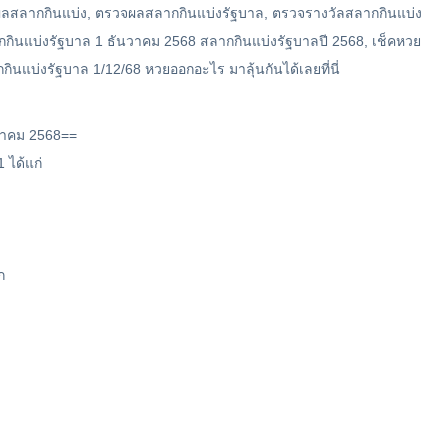
สลากกินแบ่ง, ตรวจผลสลากกินแบ่งรัฐบาล, ตรวจรางวัลสลากกินแบ่ง
กินแบ่งรัฐบาล 1 ธันวาคม 2568 สลากกินแบ่งรัฐบาลปี 2568, เช็คหวย
แบ่งรัฐบาล 1/12/68 หวยออกอะไร มาลุ้นกันได้เลยที่นี่
วาคม 2568==
 ได้แก่
ก