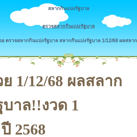
สลากกินแบ่งรัฐบาล
ตรวจสลากกินแบ่งรัฐบาล
 ตรวจสลากกินแบ่งรัฐบาล สลากกินแบ่งรัฐบาล 1/12/68 ผลสลากกิ
ย 1/12/68 ผลสลาก
ัฐบาล!!งวด 1
ปี 2568