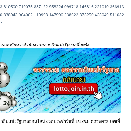
3 610500 719075 837122 958224 099718 146816 221010 366913
0 838942 964002 110998 147996 238622 375250 425049 511082
07
จสอบกับทางสำนักงานสลากกินแบ่งรัฐบาลอีกครั้ง
กินแบ่งรัฐบาลออนไลน์ งวดประจำวันที่ 1/12/68 ตรวจหวย เลขที่