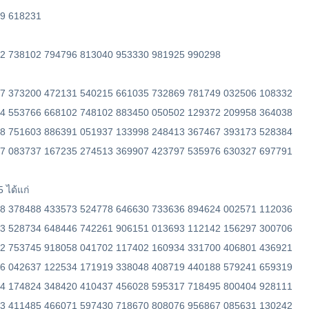
9 618231
2 738102 794796 813040 953330 981925 990298
7 373200 472131 540215 661035 732869 781749 032506 108332
4 553766 668102 748102 883450 050502 129372 209958 364038
8 751603 886391 051937 133998 248413 367467 393173 528384
7 083737 167235 274513 369907 423797 535976 630327 697791
 ได้แก่
8 378488 433573 524778 646630 733636 894624 002571 112036
3 528734 648446 742261 906151 013693 112142 156297 300706
2 753745 918058 041702 117402 160934 331700 406801 436921
6 042637 122534 171919 338048 408719 440188 579241 659319
4 174824 348420 410437 456028 595317 718495 800404 928111
3 411485 466071 597430 718670 808076 956867 085631 130242