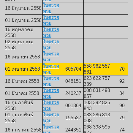
ใบตรวจ
16 มิถุนายน 2558
หวย
ใบตรวจ
01 มิถุนายน 2558
หวย
16 พฤษภาคม
ใบตรวจ
2558
หวย
02 พฤษภาคม
ใบตรวจ
2558
หวย
ใบตรวจ
16 เมษายน 2558
หวย
ใบตรวจ
558 962 557
01 เมษายน 2558
605704
70
หวย
861
ใบตรวจ
623 622 757
16 มีนาคม 2558
048151
92
หวย
339
ใบตรวจ
008 031 498
01 มีนาคม 2558
240237
34
หวย
857
16 กุมภาพันธ์
ใบตรวจ
103 392 825
001864
90
2558
หวย
843
01 กุมภาพันธ์
ใบตรวจ
083 286 813
155537
79
2558
หวย
008
ใบตรวจ
068 398 595
16 มกราคม 2558
244351
74
หวย
877