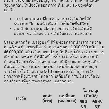
ต้องการจะขายต้องขออนุญาตจากสำนักงานสลากกินแบ่ง
รัฐบาลก่อน ในปัจจุบันออกทุกวันที่ 1 และ 16 ของเดือน
ยกเว้น
งวด 1 มกราคม เปลี่ยนไปออกรางวัลในวันที่ 30
ธันวาคม ปีก่อนหน้า เนื่องจากเป็นวันขึ้นปีใหม่
งวด 1 พฤษภาคม เปลี่ยนไปออกรางวัลในวันที่ 2
พฤษภาคม เนื่องจากตรงกับวันแรงงานแห่งชาติ
ปัจจุบันสลากกินแบ่งรัฐบาลได้พิมพ์ออกจำหน่ายจำนวนงวด
ละ 46 ชุด ตัวเลขเหมือนกันทุกชุด ชุดละ 1,000,000 ฉบับ รวม
46,000,000 ฉบับ มักจะขายเป็นคู่ นั่นคือหนึ่งใบจะมีหมายเลข
เดียวกันสองชุด ทำให้มีสิทธิ์ได้รับรางวัลเป็นสองเท่าจากที่
กำหนดไว้ อย่างไรก็ตามหากสลากมีเพียงหมายเลขชุดเดียว
อันเนื่องจากการแบ่งขายหรือการพิมพ์ที่ผิดพลาด หากถูก
รางวัลก็จะได้รับเงินรางวัลไปชุดเดียว หรือถ้าถูกรางวัล
มากกว่าหนึ่งประเภทในสลากใบเดียวกัน ก็รับเงินรางวัลไป
ตามจำนวนที่ถูก รางวัลต่างๆ แบ่งออกเป็น
โอกาสถูก
(รางวัล)
มูลค่า
เลขที่ออก
รางวัล
(บาท)
(หมายเลข)
ต่อ 1
ต่อ 46
ชุด
ชุด