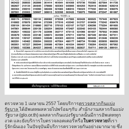
ตรวจหวย 1 เมษายน 2557 โดยบริการ
ตรวจสลากกินแบ่ง
รัฐบาล
ได้อัพเดทผลหวยไปพร้อมๆกับ
สำนักงานสลากกินแบ่ง
รัฐบาล
(glo.or.th) ผลสลากกินแบ่งรัฐบาลนั้นมีการอัพเดททุก
งวด และยังบริการใบตรวจลอตเตอรี่หรือ
ใบตรวจหวย
ที่เรา
รู้จักนั่นเอง ในปัจจุบันมีบริการตรวจหวยกันอย่างมากมาย ซึ่ง