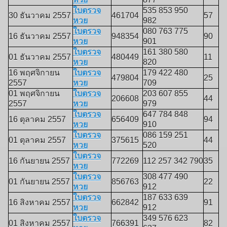
ใบตรวจ
535 853 950
30 ธันวาคม 2557
461704
57
หวย
982
ใบตรวจ
080 763 775
16 ธันวาคม 2557
948354
90
หวย
901
ใบตรวจ
161 380 580
01 ธันวาคม 2557
480449
11
หวย
820
16 พฤศจิกายน
ใบตรวจ
179 422 480
479804
25
2557
หวย
709
01 พฤศจิกายน
ใบตรวจ
203 607 855
206608
44
2557
หวย
979
ใบตรวจ
647 784 848
16 ตุลาคม 2557
656409
94
หวย
910
ใบตรวจ
086 159 251
01 ตุลาคม 2557
375615
44
หวย
520
ใบตรวจ
16 กันยายน 2557
772269
112 257 342 790
35
หวย
ใบตรวจ
308 477 490
01 กันยายน 2557
856763
22
หวย
912
ใบตรวจ
187 633 639
16 สิงหาคม 2557
662842
91
หวย
912
ใบตรวจ
349 576 623
01 สิงหาคม 2557
766391
82