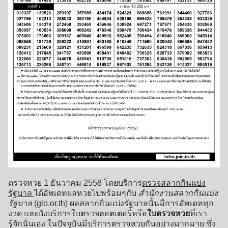
ตรวจหวย 1 ธันวาคม 2558 โดยบริการ
ตรวจสลากกินแบ่ง
รัฐบาล
ได้อัพเดทผลหวยไปพร้อมๆกับ
สำนักงานสลากกินแบ่ง
รัฐบาล
(glo.or.th) ผลสลากกินแบ่งรัฐบาลนั้นมีการอัพเดททุก
งวด และยังบริการใบตรวจลอตเตอรี่หรือ
ใบตรวจหวย
ที่เรา
รู้จักนั่นเอง ในปัจจุบันมีบริการตรวจหวยกันอย่างมากมาย ซึ่ง