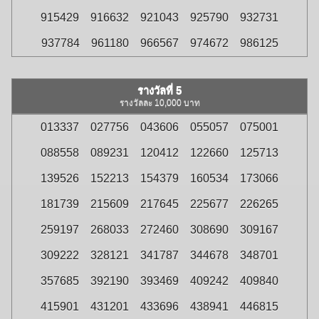
915429
916632
921043
925790
932731
937784
961180
966567
974672
986125
รางวัลที่ 5
รางวัลละ 10,000 บาท
013337
027756
043606
055057
075001
088558
089231
120412
122660
125713
139526
152213
154379
160534
173066
181739
215609
217645
225677
226265
259197
268033
272460
308690
309167
309222
328121
341787
344678
348701
357685
392190
393469
409242
409840
415901
431201
433696
438941
446815