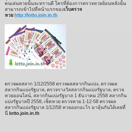
คนเล่นหวยนั้นจะทราบดี ใครที่ต้องการตรวจหวยย้อนหลังนั้น
สามารถเข้าไปที่หน้าแรกของ
เว็บตรวจ
หวย
http://lotto.join.in.th
ตรวจผลสลาก 1/12/2558 ตรวจผลสลากกินแบ่ง, ตรวจผล
สลากกินแบ่งรัฐบาล, ตรวจรางวัลสลากกินแบ่งรัฐบาล, ตรวจ
หวยออนไลน์, สลากกินแบ่งรัฐบาล 1 ธันวาคม 2558 สลากกิน
แบ่งรัฐบาลปี 2558, เช็คหวย ตรวจหวย 1-12-58 ตรวจผล
สลากกินแบ่งรัฐบาล 1/12/58 หวยออกอะไร มาลุ้นกันได้เลยที่
นี่
lotto.join.in.th