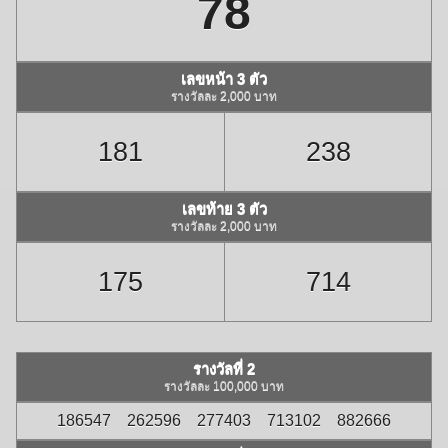
78
เลขหน้า 3 ตัว
รางวัลละ 2,000 บาท
181
238
เลขท้าย 3 ตัว
รางวัลละ 2,000 บาท
175
714
รางวัลที่ 2
รางวัลละ 100,000 บาท
186547
262596
277403
713102
882666