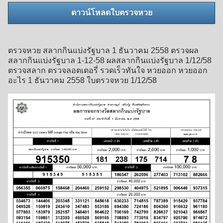
ดาวน์โหลดใบตรวจหวย
ตรวจหวย สลากกินแบ่งรัฐบาล 1 ธันวาคม 2558 ตรวจผล
สลากกินแบ่งรัฐบาล 1-12-58 ผลสลากกินแบ่งรัฐบาล 1/12/58
ตรวจสลาก ตรวจลอตเตอรี่ รวดเร็วทันใจ หวยออก หวยออก
อะไร 1 ธันวาคม 2558 ใบตรวจหวย 1/12/58