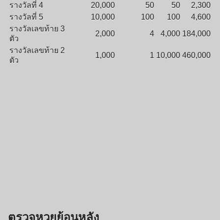
รางวัลที่ 4
20,000
50
50
2,300
รางวัลที่ 5
10,000
100
100
4,600
รางวัลเลขท้าย 3
2,000
4
4,000
184,000
ตัว
รางวัลเลขท้าย 2
1,000
1
10,000
460,000
ตัว
ตรวจหวยย้อนหลัง