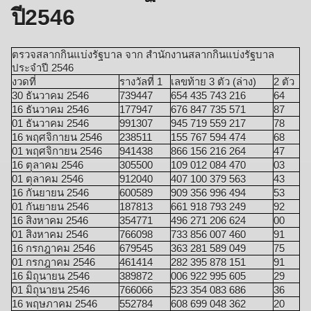
ปี2546
ตรวจสลากกินแบ่งรัฐบาล จาก สำนักงานสลากกินแบ่งรัฐบาล
ประจำปี 2546
งวดที่
รางวัลที่ 1
เลขท้าย 3 ตัว (ล่าง)
2 ตัว
30 ธันวาคม 2546
739447
654 435 743 216
64
16 ธันวาคม 2546
177947
676 847 735 571
87
01 ธันวาคม 2546
991307
945 719 559 217
78
16 พฤศจิกายน 2546
238511
155 767 594 474
68
01 พฤศจิกายน 2546
941438
866 156 216 264
47
16 ตุลาคม 2546
305500
109 012 084 470
03
01 ตุลาคม 2546
912040
407 100 379 563
43
16 กันยายน 2546
600589
909 356 996 494
53
01 กันยายน 2546
187813
661 918 793 249
92
16 สิงหาคม 2546
354771
496 271 206 624
00
01 สิงหาคม 2546
766098
733 856 007 460
91
16 กรกฎาคม 2546
679545
363 281 589 049
75
01 กรกฎาคม 2546
461414
282 395 878 151
91
16 มิถุนายน 2546
389872
006 922 995 605
29
01 มิถุนายน 2546
766066
523 354 083 686
36
16 พฤษภาคม 2546
552784
608 699 048 362
20