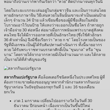
พอมาถึงบ้านเราก็พากันเรียกว่า “หวย” ติดปากมาจนทุกวันนี้
โดยในระยะแรกจะเล่นอยู่ในกลุ่มชาวจีน และเป็นการเล่นโดย
ทายอักษรภาษาจีน วิธีเล่นหวยในจีนนั้นเขาจะทำเป็นแผ่นป้าย
เล็กๆ จำนวน 34 ป้าย แล้วเขียนชื่อของผู้มีชื่อเสียงในสมัย
โบราณเอาไว้บนป้าย ให้แทงว่าจะออกเป็นชื่อใคร ถ้าทายถูก
เจ้ามือจ่าย 30 ต่อหนึ่ง ต่อมาเมื่อการพนันแพร่ระบาดสู่สังคม
คนไทย จึงได้มีการออกหวยที่เป็นอักษรไทย (ซึ่งใช้ตัวอักษร
36 ตัวเท่านั้น) จึงมีชื่อเรียกว่า "หวย ก ข" โดยโรงหวยเป็นของ
รัฐที่มีเอกชน เป็นผู้ได้รับสัมปทานดำเนินการ ทั้งนี้นายอากร
หวย ได้รับพระราชทานบรรดาศักดิ์เป็น "ขุนบาล" หรือ "ขุน
บาน" โดยรายได้จากอากรหวยมีเป็นจำนวนมาก และได้กลาย
เป็นรายได้ที่สำคัญของรัฐ
สลากกินแบ่งรัฐบาล
คือล็อตเตอรีชนิดหนึ่งในประเทศไทย ผู้ที่
ต้องการจะขายต้องขออนุญาตจากสำนักงานสลากกินแบ่ง
รัฐบาลก่อน ในปัจจุบันออกทุกวันที่ 1 และ 16 ของเดือน
ยกเว้น
งวด 1 มกราคม เปลี่ยนไปออกรางวัลในวันที่ 30
ธันวาคม ปีก่อนหน้า เนื่องจากเป็นวันขึ้นปีใหม่