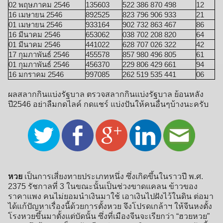
02 พฤษภาคม 2546
135603
522 386 870 498
12
16 เมษายน 2546
892525
823 796 906 933
21
01 เมษายน 2546
933164
902 732 863 467
86
16 มีนาคม 2546
653062
038 702 208 820
64
01 มีนาคม 2546
441022
628 707 026 322
42
17 กุมภาพันธ์ 2546
455578
857 980 496 805
61
01 กุมภาพันธ์ 2546
456370
229 806 429 661
94
16 มกราคม 2546
997085
262 519 535 441
06
ผลสลากกินแบ่งรัฐบาล ตรวจสลากกินแบ่งรัฐบาล ย้อนหลัง
ปี2546 อย่าลืมกดไลค์ กดแชร์ แบ่งปันให้คนอื่นๆบ้างนะครับ
หวย
เป็นการเสี่ยงทายประเภทหนึ่ง ซึ่งเกิดขึ้นในราวปี พ.ศ.
2375 รัชกาลที่ 3 ในขณะนั้นเป็นช่วงขาดแคลน ข้าวของ
ราคาแพง คนไม่ยอมนำเงินมาใช้ เอาเงินไปฝังไว้ในดิน ต่อมา
ได้แก้ปัญหาเรื่องนี้ด้วยการตั้งหวย จึงโปรดเกล้าฯ ให้จีนหงตั้ง
โรงหวยขึ้นมาตั้งแต่บัดนั้น ซึ่งที่เมืองจีนจะเรียกว่า “ฮวยหวย”